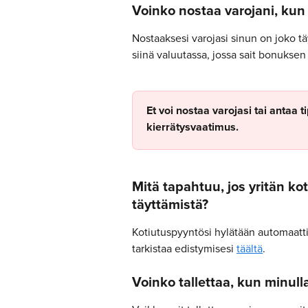
Voinko nostaa varojani, kun
Nostaaksesi varojasi sinun on joko täy
siinä valuutassa, jossa sait bonuksen
Et voi nostaa varojasi tai antaa ti
kierrätysvaatimus.
Mitä tapahtuu, jos yritän ko
täyttämistä?
Kotiutuspyyntösi hylätään automaattis
tarkistaa edistymisesi 
täältä
.
Voinko tallettaa, kun minull