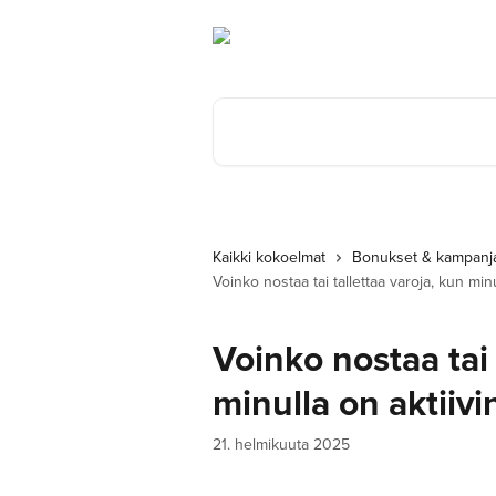
Siirry pääsisältöön
Hae artikkeleita...
Kaikki kokoelmat
Bonukset & kampanj
Voinko nostaa tai tallettaa varoja, kun min
Voinko nostaa tai 
minulla on aktiiv
21. helmikuuta 2025