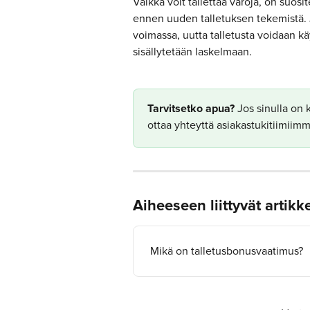
Vaikka voit tallettaa varoja, on suosi
ennen uuden talletuksen tekemistä. J
voimassa, uutta talletusta voidaan kä
sisällytetään laskelmaan.
​Tarvitsetko apua?
 Jos sinulla on k
ottaa yhteyttä asiakastukitiimiim
Aiheeseen liittyvät artikke
Mikä on talletusbonusvaatimus?