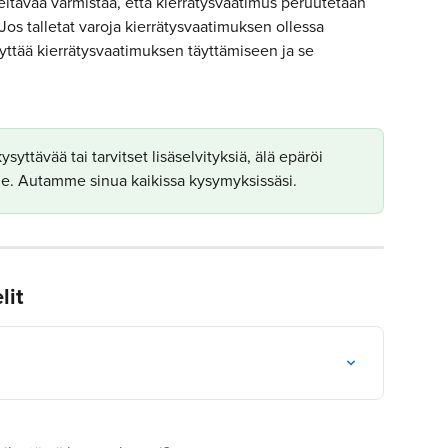
teltavaa varmistaa, että kierrätysvaatimus peruutetaan 
os talletat varoja kierrätysvaatimuksen ollessa 
yttää kierrätysvaatimuksen täyttämiseen ja se 
ysyttävää tai tarvitset lisäselvityksiä, älä epäröi 
me. Autamme sinua kaikissa kysymyksissäsi.
lit