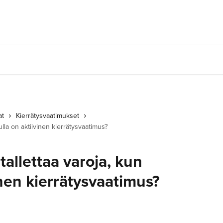
at
Kierrätysvaatimukset
ulla on aktiivinen kierrätysvaatimus?
tallettaa varoja, kun
inen kierrätysvaatimus?