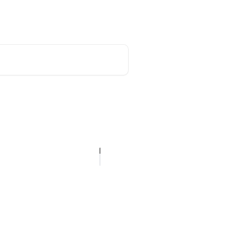
Bahasa Indonesia