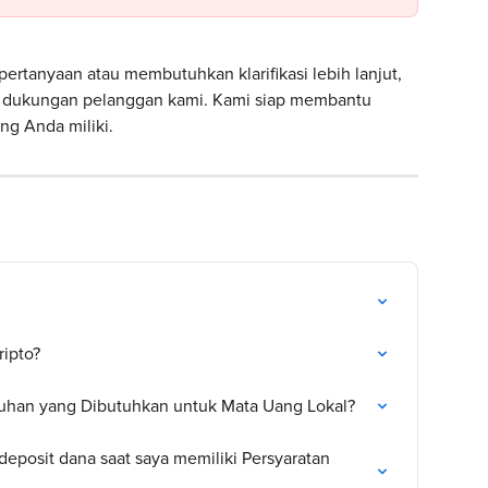
pertanyaan atau membutuhkan klarifikasi lebih lanjut, 
 dukungan pelanggan kami. Kami siap membantu 
g Anda miliki.
ripto?
ruhan yang Dibutuhkan untuk Mata Uang Lokal?
eposit dana saat saya memiliki Persyaratan 