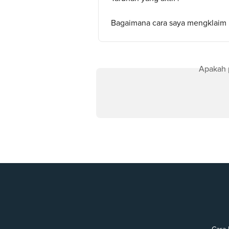
Bagaimana cara saya mengklaim 
Apakah 