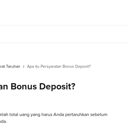
rat Taruhan
Apa itu Persyaratan Bonus Deposit?
tan Bonus Deposit?
mlah total uang yang harus Anda pertaruhkan sebelum 
da.