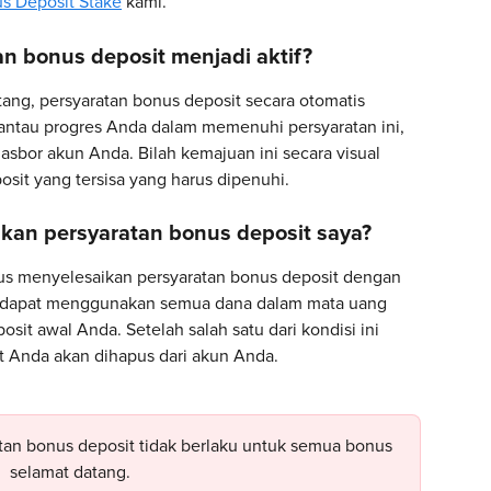
us Deposit Stake
 kami.
n bonus deposit menjadi aktif?
ang, persyaratan bonus deposit secara otomatis 
antau progres Anda dalam memenuhi persyaratan ini, 
asbor akun Anda. Bilah kemajuan ini secara visual 
sit yang tersisa yang harus dipenuhi.
kan persyaratan bonus deposit saya?
us menyelesaikan persyaratan bonus deposit dengan 
a dapat menggunakan semua dana dalam mata uang 
sit awal Anda. Setelah salah satu dari kondisi ini 
t Anda akan dihapus dari akun Anda.
tan bonus deposit tidak berlaku untuk semua bonus 
selamat datang.