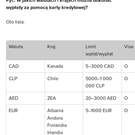
Pyt.: W jakich walutach i krajach można dokonać 
wypłaty za pomocą karty kredytowej?
Oto lista:
Waluta
Kraj
Limit 
Visa
wpłat/wypłat
CAD
Kanada
5–3000 CAD
O
CLP
Chile
5000–1 000 
O
000 CLP
AED
ZEA
20–3000 AED
O
EUR
Albania
5–1000 EUR
O
Andora
Finlandia
Irlandia