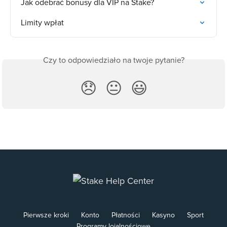
Jak odebrać bonusy dla VIP na Stake?
Limity wpłat
Czy to odpowiedziało na twoje pytanie?
😞
😐
😃
Pierwsze kroki
Konto
Płatności
Kasyno
Sport
Programy lojalnościowe