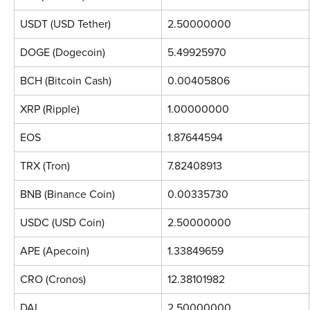
USDT (USD Tether)
2.50000000
DOGE (Dogecoin)
5.49925970
BCH (Bitcoin Cash)
0.00405806
XRP (Ripple)
1.00000000
EOS
1.87644594
TRX (Tron)
7.82408913
BNB (Binance Coin)
0.00335730
USDC (USD Coin)
2.50000000
APE (Apecoin)
1.33849659
CRO (Cronos)
12.38101982
DAI
2.50000000