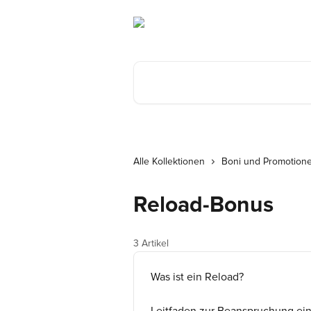
Zum Hauptinhalt springen
Nach Artikeln suchen …
Alle Kollektionen
Boni und Promotion
Reload-Bonus
3 Artikel
Was ist ein Reload?