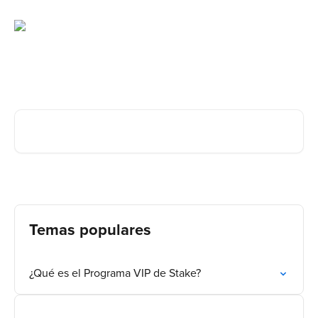
Ir al contenido principal
¿Cómo podemos ayudar?
Buscar artículos...
Temas populares
¿Qué es el Programa VIP de Stake?