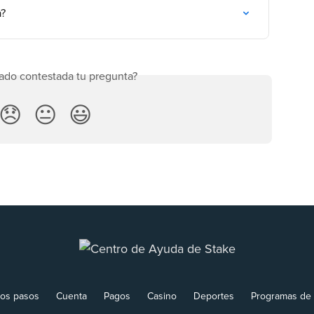
a?
ado contestada tu pregunta?
😞
😐
😃
ros pasos
Cuenta
Pagos
Casino
Deportes
Programas de 