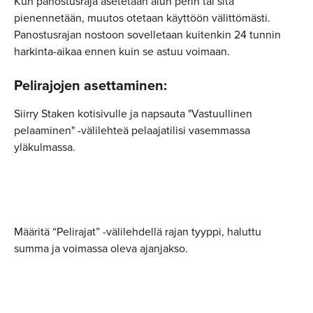
Kun panostusraja asetetaan alun perin tai sitä 
pienennetään, muutos otetaan käyttöön välittömästi. 
Panostusrajan nostoon sovelletaan kuitenkin 24 tunnin 
harkinta-aikaa ennen kuin se astuu voimaan.
Pelirajojen asettaminen:
Siirry Staken kotisivulle ja napsauta "Vastuullinen 
pelaaminen" -välilehteä pelaajatilisi vasemmassa 
yläkulmassa.
Määritä “Pelirajat” -välilehdellä rajan tyyppi, haluttu 
summa ja voimassa oleva ajanjakso.