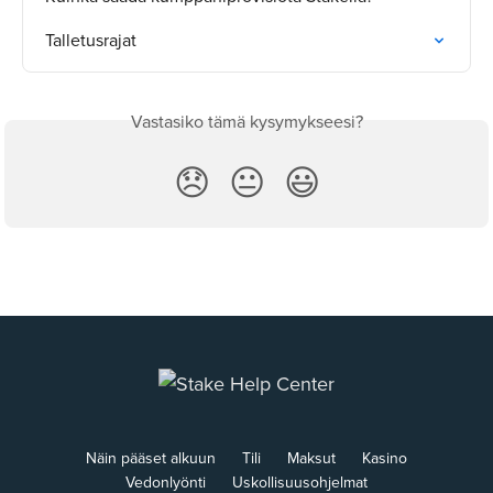
Talletusrajat
Vastasiko tämä kysymykseesi?
😞
😐
😃
Näin pääset alkuun
Tili
Maksut
Kasino
Vedonlyönti
Uskollisuusohjelmat