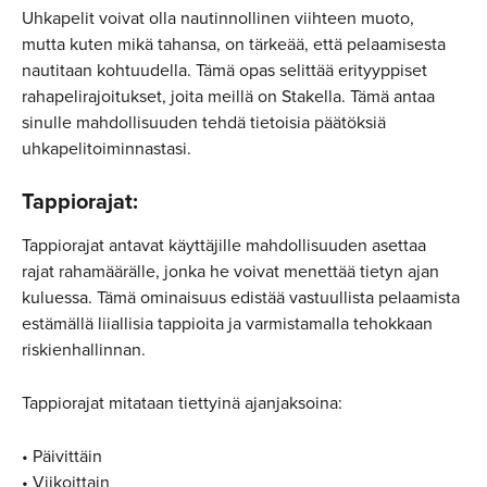
Uhkapelit voivat olla nautinnollinen viihteen muoto, 
mutta kuten mikä tahansa, on tärkeää, että pelaamisesta 
nautitaan kohtuudella. Tämä opas selittää erityyppiset 
rahapelirajoitukset, joita meillä on Stakella. Tämä antaa 
sinulle mahdollisuuden tehdä tietoisia päätöksiä 
uhkapelitoiminnastasi.
Tappiorajat:
Tappiorajat antavat käyttäjille mahdollisuuden asettaa 
rajat rahamäärälle, jonka he voivat menettää tietyn ajan 
kuluessa. Tämä ominaisuus edistää vastuullista pelaamista 
estämällä liiallisia tappioita ja varmistamalla tehokkaan 
riskienhallinnan.
Tappiorajat mitataan tiettyinä ajanjaksoina:
• Päivittäin
• Viikoittain