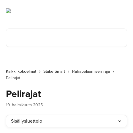
Siirry pääsisältöön
Hae artikkeleita...
Kaikki kokoelmat
Stake Smart
Rahapelaamisen raja
Pelirajat
Pelirajat
19. helmikuuta 2025
Sisällysluettelo