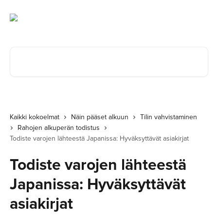
Siirry pääsisältöön
Hae artikkeleita...
Kaikki kokoelmat
Näin pääset alkuun
Tilin vahvistaminen
Rahojen alkuperän todistus
Todiste varojen lähteestä Japanissa: Hyväksyttävät asiakirjat
Todiste varojen lähteestä
Japanissa: Hyväksyttävät
asiakirjat