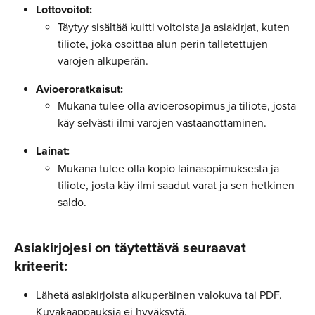
Lottovoitot:
Täytyy sisältää kuitti voitoista ja asiakirjat, kuten 
tiliote, joka osoittaa alun perin talletettujen 
varojen alkuperän.
Avioeroratkaisut:
Mukana tulee olla avioerosopimus ja tiliote, josta 
käy selvästi ilmi varojen vastaanottaminen.
Lainat:
Mukana tulee olla kopio lainasopimuksesta ja 
tiliote, josta käy ilmi saadut varat ja sen hetkinen 
saldo.
Asiakirjojesi on täytettävä seuraavat 
kriteerit:
Lähetä asiakirjoista alkuperäinen valokuva tai PDF. 
Kuvakaappauksia ei hyväksytä.