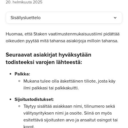
20. helmikuuta 2025
Sisällysluettelo
Huomaa, että Staken vaatimustenmukaisuustiimi pidättää 
oikeuden pyytää mitä tahansa asiakirjoja milloin tahansa.
Seuraavat asiakirjat hyväksytään 
todisteeksi varojen lähteestä:
Palkka:
Mukana tulee olla äskettäinen tiliote, josta käy 
ilmi palkkasi tai palkkakuitti.
Sijoitustodistukset:
Täytyy sisältää asiakkaan nimi, tilinumero sekä 
välitysyrityksen nimi ja osoite. Siinä on myös 
esitettävä sijoitusten arvo ja ansaitut osingot tai 
korot.