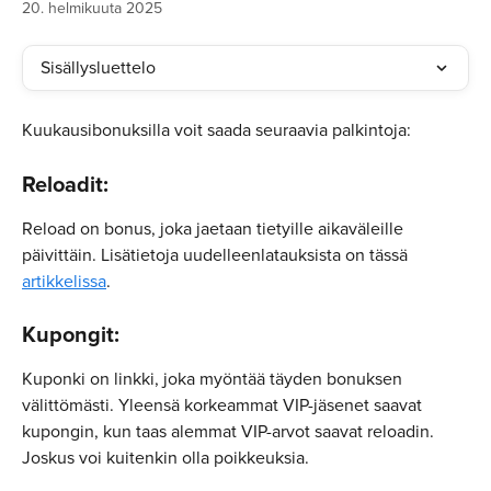
20. helmikuuta 2025
Sisällysluettelo
Kuukausibonuksilla voit saada seuraavia palkintoja:
Reloadit:
Reload on bonus, joka jaetaan tietyille aikaväleille 
päivittäin. Lisätietoja uudelleenlatauksista on tässä 
artikkelissa
.
Kupongit:
Kuponki on linkki, joka myöntää täyden bonuksen 
välittömästi. Yleensä korkeammat VIP-jäsenet saavat 
kupongin, kun taas alemmat VIP-arvot saavat reloadin. 
Joskus voi kuitenkin olla poikkeuksia.