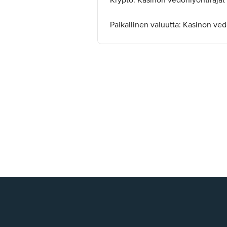
Krypto: Kasinon vedonlyöntirajat
Paikallinen valuutta: Kasinon ved