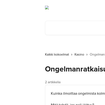
Siirry pääsisältöön
Hae artikkeleita...
Kaikki kokoelmat
Kasino
Ongelmanr
Ongelmanratkais
2 artikkelia
Kuinka ilmoittaa ongelmista kol