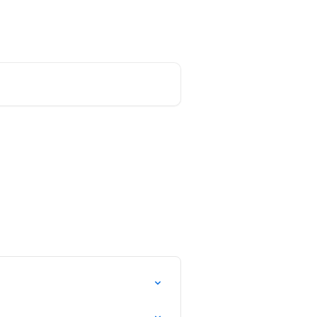
Suomi