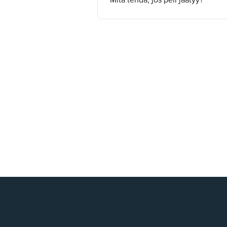
Mitä tehdä, jos peli jäätyy?