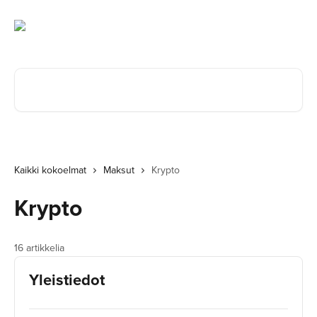
Siirry pääsisältöön
Hae artikkeleita...
Kaikki kokoelmat
Maksut
Krypto
Krypto
16 artikkelia
Yleistiedot