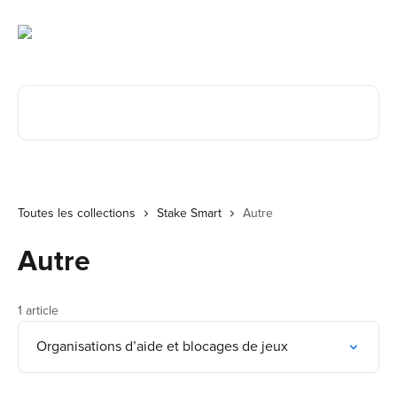
Passer au contenu principal
Rechercher un article...
Toutes les collections
Stake Smart
Autre
Autre
1 article
Organisations d’aide et blocages de jeux