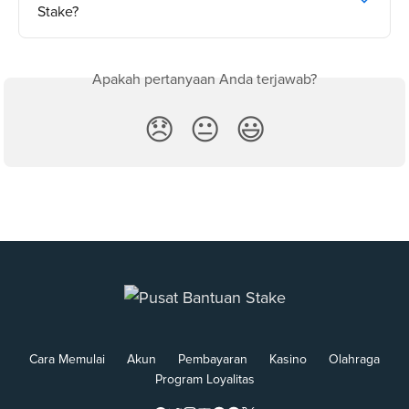
Stake?
Apakah pertanyaan Anda terjawab?
😞
😐
😃
Cara Memulai
Akun
Pembayaran
Kasino
Olahraga
Program Loyalitas