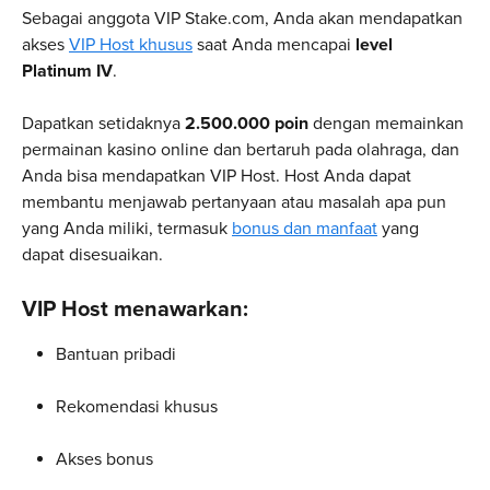
Sebagai anggota VIP Stake.com, Anda akan mendapatkan 
akses 
VIP Host khusus
 saat Anda mencapai 
level 
Platinum IV
.
Dapatkan setidaknya 
2.500.000 poin
 dengan memainkan 
permainan kasino online dan bertaruh pada olahraga, dan 
Anda bisa mendapatkan VIP Host. Host Anda dapat 
membantu menjawab pertanyaan atau masalah apa pun 
yang Anda miliki, termasuk 
bonus dan manfaat
 yang 
dapat disesuaikan.
VIP Host menawarkan:
Bantuan pribadi
Rekomendasi khusus
Akses bonus