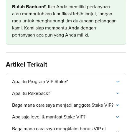
Butuh Bantuan?
 Jika Anda memiliki pertanyaan 
atau membutuhkan klarifikasi lebih lanjut, jangan 
ragu untuk menghubungi tim dukungan pelanggan 
kami. Kami siap membantu Anda dengan 
pertanyaan apa pun yang Anda miliki.
Artikel Terkait
Apa itu Program VIP Stake?
Apa itu Rakeback?
Bagaimana cara saya menjadi anggota Stake VIP?
Apa saja level & manfaat Stake VIP?
Bagaimana cara saya mengklaim bonus VIP di 