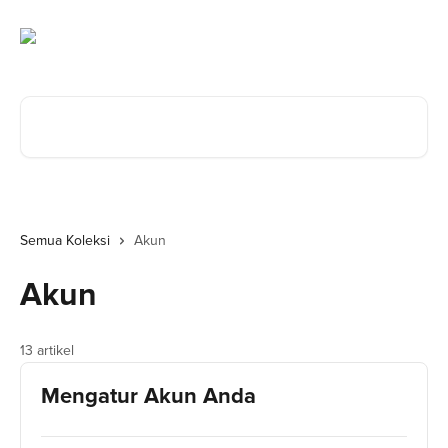
Lewati ke konten utama
Cari artikel...
Semua Koleksi
Akun
Akun
13 artikel
Mengatur Akun Anda