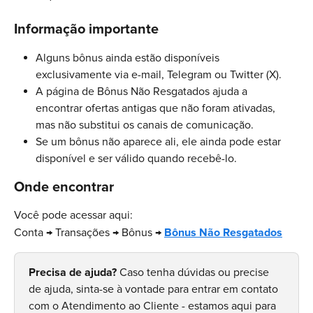
Informação importante
Alguns bônus ainda estão disponíveis 
exclusivamente via e-mail, Telegram ou Twitter (X).
A página de Bônus Não Resgatados ajuda a 
encontrar ofertas antigas que não foram ativadas, 
mas não substitui os canais de comunicação.
Se um bônus não aparece ali, ele ainda pode estar 
disponível e ser válido quando recebê-lo.
Onde encontrar
Você pode acessar aqui:
Conta → Transações → Bônus → 
Bônus Não Resgatados
Precisa de ajuda? 
Caso tenha dúvidas ou precise 
de ajuda, sinta-se à vontade para entrar em contato 
com o Atendimento ao Cliente - estamos aqui para 