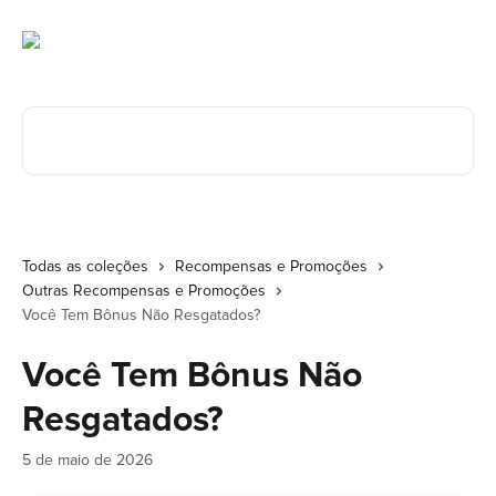
Ir para conteúdo principal
Procurar artigos...
Todas as coleções
Recompensas e Promoções
Outras Recompensas e Promoções
Você Tem Bônus Não Resgatados?
Você Tem Bônus Não
Resgatados?
5 de maio de 2026