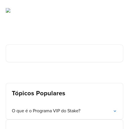
Ir para conteúdo principal
Como Podemos Ajudar?
Procurar artigos...
Tópicos Populares
O que é o Programa VIP do Stake?