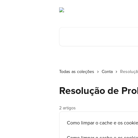
Ir para conteúdo principal
Procurar artigos...
Todas as coleções
Conta
Resoluçã
Resolução de Pr
2 artigos
Como limpar o cache e os cookie