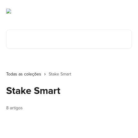
Ir para conteúdo principal
Procurar artigos...
Todas as coleções
Stake Smart
Stake Smart
8 artigos