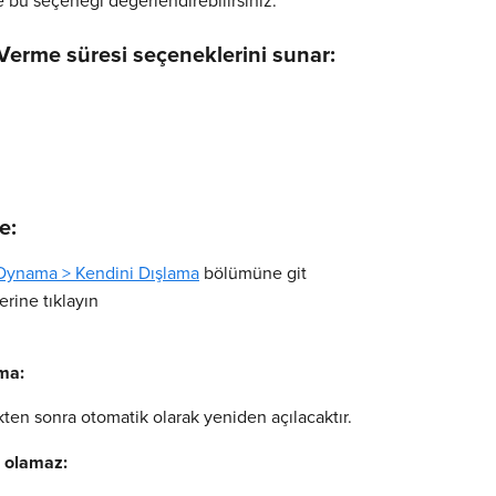
e bu seçeneği değerlendirebilirsiniz.
erme süresi seçeneklerini sunar:
e:
 Oynama > Kendini Dışlama
 bölümüne git
erine tıklayın
.
ma:
kten sonra otomatik olarak yeniden açılacaktır.
k olamaz: