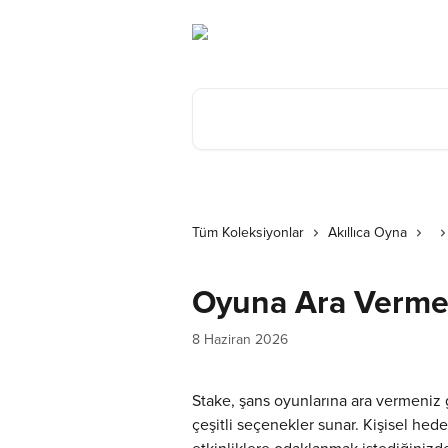
Ana içeriğe geç
Makale ara...
Tüm Koleksiyonlar
Akıllıca Oyna
Oyuna Ara Verm
8 Haziran 2026
Stake, şans oyunlarına ara vermeniz g
çeşitli seçenekler sunar. Kişisel hed