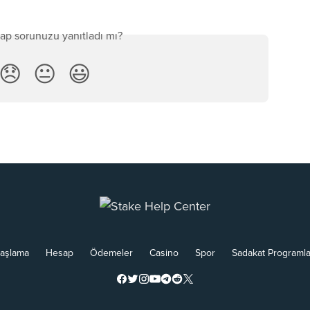
ap sorunuzu yanıtladı mı?
😞
😐
😃
aşlama
Hesap
Ödemeler
Casino
Spor
Sadakat Programla