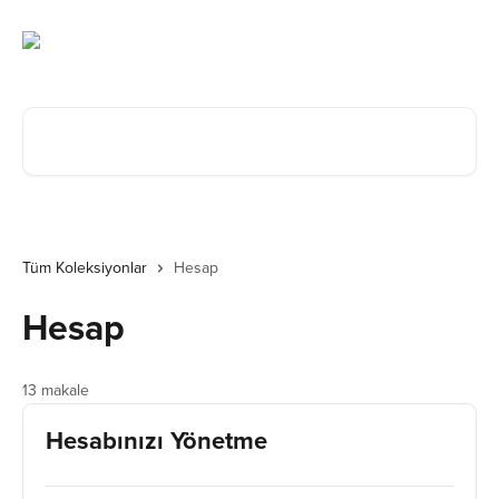
Ana içeriğe geç
Makale ara...
Tüm Koleksiyonlar
Hesap
Hesap
13 makale
Hesabınızı Yönetme