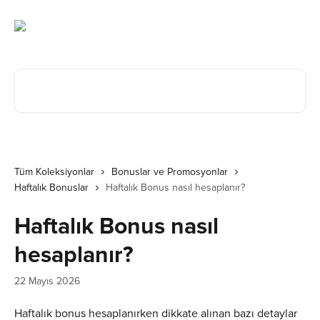
Ana içeriğe geç
Makale ara...
Tüm Koleksiyonlar
Bonuslar ve Promosyonlar
Haftalık Bonuslar
Haftalık Bonus nasıl hesaplanır?
Haftalık Bonus nasıl
hesaplanır?
22 Mayıs 2026
Haftalık bonus hesaplanırken dikkate alınan bazı detaylar 