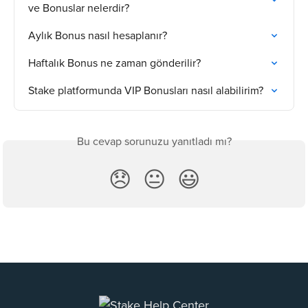
ve Bonuslar nelerdir?
Aylık Bonus nasıl hesaplanır?
Haftalık Bonus ne zaman gönderilir?
Stake platformunda VIP Bonusları nasıl alabilirim?
Bu cevap sorunuzu yanıtladı mı?
😞
😐
😃