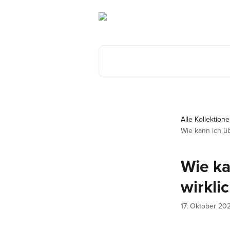
Zum Hauptinhalt springen
Nach Artikeln suchen …
Alle Kollektion
Wie kann ich üb
Wie ka
wirkli
17. Oktober 20