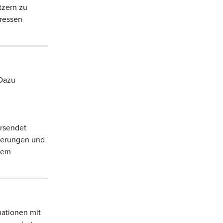
tzern zu 
ressen 
Dazu 
rsendet 
ierungen und 
dem 
ationen mit 