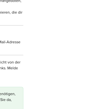
erangeboten, 
eren, die dir 
Mail-Adresse 
icht von der 
inks. Melde 
enötigen, 
Sie da, 