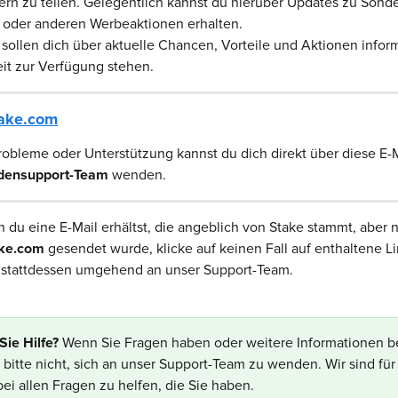
rn zu teilen. Gelegentlich kannst du hierüber Updates zu Sond
oder anderen Werbeaktionen erhalten.
 sollen dich über aktuelle Chancen, Vorteile und Aktionen informi
eit zur Verfügung stehen.
ake.com
robleme oder Unterstützung kannst du dich direkt über diese E-
densupport-Team
 wenden.
 du eine E-Mail erhältst, die angeblich von Stake stammt, aber n
ke.com
 gesendet wurde, klicke auf keinen Fall auf enthaltene L
t stattdessen umgehend an unser Support-Team.
ie Hilfe? 
Wenn Sie Fragen haben oder weitere Informationen b
 bitte nicht, sich an unser Support-Team zu wenden. Wir sind für 
ei allen Fragen zu helfen, die Sie haben.