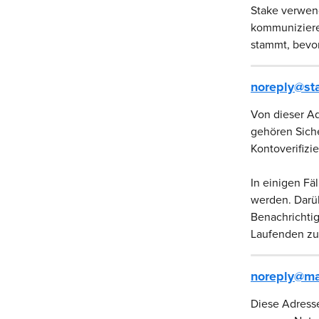
Stake verwend
kommunizieren
stammt, bevor
noreply@st
Von dieser Ad
gehören Siche
Kontoverifizi
In einigen Fä
werden. Darüb
Benachrichtig
Laufenden zu
noreply@ma
Diese Adresse