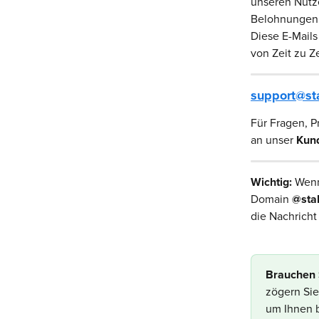
unseren Nutze
Belohnungen 
Diese E-Mails
von Zeit zu Z
support@st
Für Fragen, P
an unser 
Kun
Wichtig:
 Wenn
Domain 
@sta
die Nachrich
Brauchen S
zögern Sie
um Ihnen b