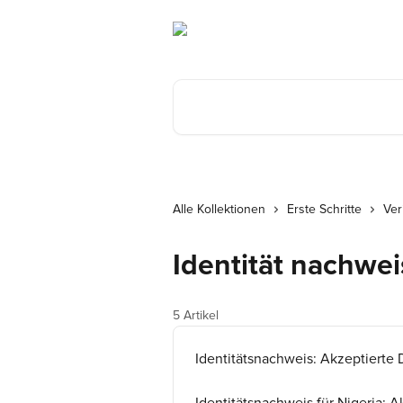
Zum Hauptinhalt springen
Nach Artikeln suchen …
Alle Kollektionen
Erste Schritte
Ver
Identität nachwe
5 Artikel
Identitätsnachweis: Akzeptiert