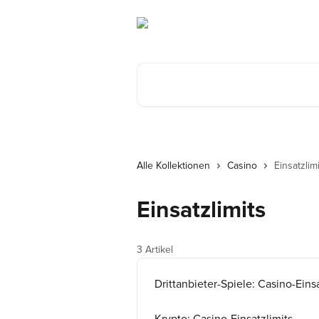
Zum Hauptinhalt springen
Nach Artikeln suchen …
Alle Kollektionen
Casino
Einsatzlim
Einsatzlimits
3 Artikel
Drittanbieter-Spiele: Casino-Einsa