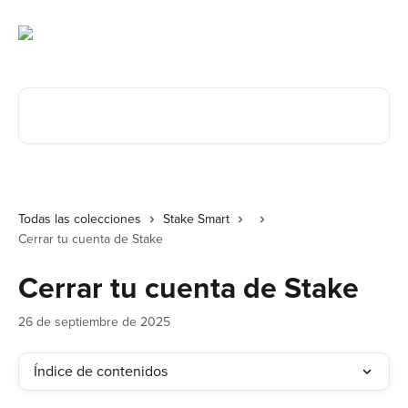
Ir al contenido principal
Buscar artículos...
Todas las colecciones
Stake Smart
Cerrar tu cuenta de Stake
Cerrar tu cuenta de Stake
26 de septiembre de 2025
Índice de contenidos