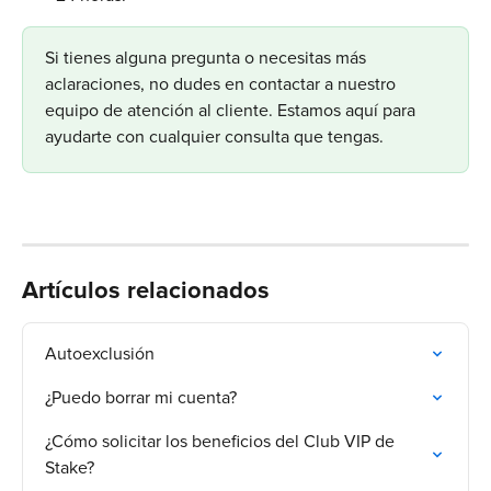
Si tienes alguna pregunta o necesitas más 
aclaraciones, no dudes en contactar a nuestro 
equipo de atención al cliente. Estamos aquí para 
ayudarte con cualquier consulta que tengas.
Artículos relacionados
Autoexclusión
¿Puedo borrar mi cuenta?
¿Cómo solicitar los beneficios del Club VIP de 
Stake?