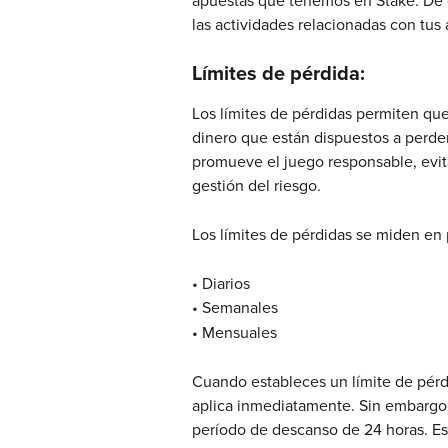
apuestas que tenemos en Stake. De 
las actividades relacionadas con tus
Límites de pérdida:
Los límites de pérdidas permiten que 
dinero que están dispuestos a perde
promueve el juego responsable, evit
gestión del riesgo.
Los límites de pérdidas se miden en 
• Diarios
• Semanales
• Mensuales
Cuando estableces un límite de pérd
aplica inmediatamente. Sin embargo, 
período de descanso de 24 horas. Es