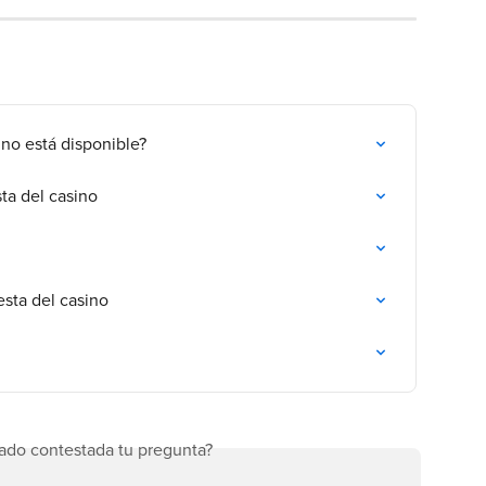
 no está disponible?
ta del casino
sta del casino
ado contestada tu pregunta?