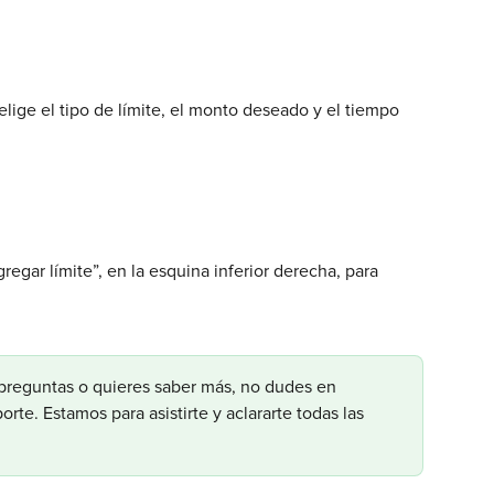
elige el tipo de límite, el monto deseado y el tiempo 
regar límite”, en la esquina inferior derecha, para 
 preguntas o quieres saber más, no dudes en 
rte. Estamos para asistirte y aclararte todas las 