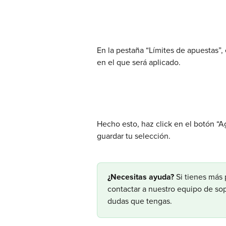
En la pestaña “Límites de apuestas”, 
en el que será aplicado.
Hecho esto, haz click en el botón “Ag
guardar tu selección.
¿Necesitas ayuda?
 Si tienes más
contactar a nuestro equipo de sopo
dudas que tengas.