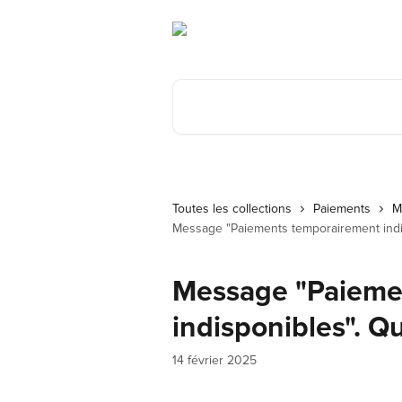
Passer au contenu principal
Rechercher un article...
Toutes les collections
Paiements
M
Message "Paiements temporairement indisp
Message "Paieme
indisponibles". Que
14 février 2025