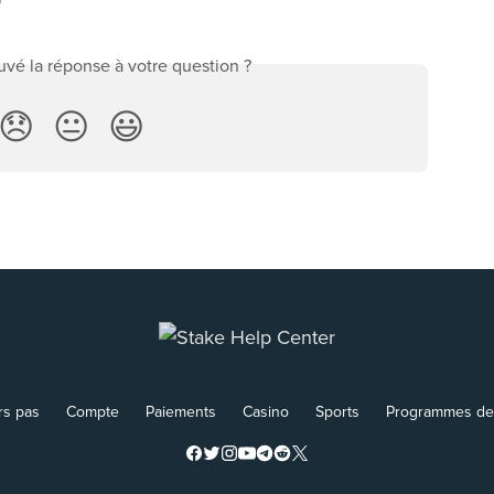
vé la réponse à votre question ?
😞
😐
😃
rs pas
Compte
Paiements
Casino
Sports
Programmes de f