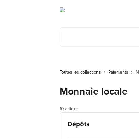
Passer au contenu principal
Rechercher un article...
Toutes les collections
Paiements
M
Monnaie locale
10 articles
Dépôts