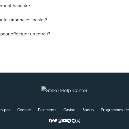
irement bancaire
ur les monnaies locales?
 pour effectuer un retrait?
rs pas
Compte
Paiements
Casino
Sports
Programmes de f