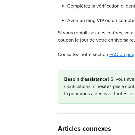
Complétez la vérification d'ident
Avoir un rang VIP ou un compte a
Si vous remplissez ces critères, vous
coupon le jour de votre anniversaire,
Consultez notre section 
FAQ du pro
​Besoin d’assistance? 
Si vous ave
clarifications, n'hésitez pas à co
là pour vous aider avec toutes le
Articles connexes