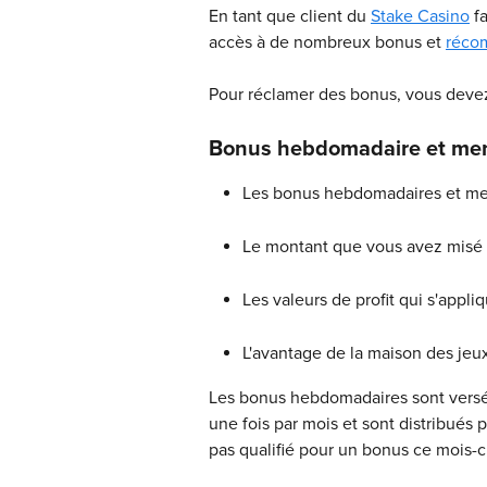
En tant que client du 
Stake Casino
 f
accès à de nombreux bonus et 
réco
Pour réclamer des bonus, vous devez r
Bonus hebdomadaire et men
Les bonus hebdomadaires et mens
Le montant que vous avez misé 
Les valeurs de profit qui s'appli
L'avantage de la maison des jeu
Les bonus hebdomadaires sont versé
une fois par mois et sont distribués p
pas qualifié pour un bonus ce mois-c