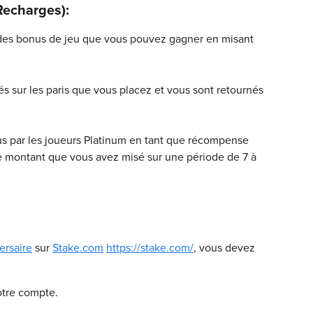
Recharges):
 des bonus de jeu que vous pouvez gagner en misant 
s sur les paris que vous placez et vous sont retournés 
us par les joueurs Platinum en tant que récompense 
le montant que vous avez misé sur une période de 7 à 
ersaire
 sur 
Stake.com
https://stake.com/
, vous devez 
votre compte.