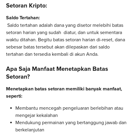
Setoran Kripto:
Saldo Tertahan:
Saldo tertahan adalah dana yang disetor melebihi batas 
setoran harian yang sudah  diatur, dan untuk sementara 
waktu ditahan. Begitu batas setoran harian di-reset, dana 
sebesar batas tersebut akan dilepaskan dari saldo 
tertahan dan tersedia kembali di akun Anda.
Apa Saja Manfaat Menetapkan Batas 
Setoran?
Menetapkan batas setoran memiliki banyak manfaat, 
seperti:
Membantu mencegah pengeluaran berlebihan atau 
mengejar kekalahan
Mendukung permainan yang bertanggung jawab dan 
berkelanjutan