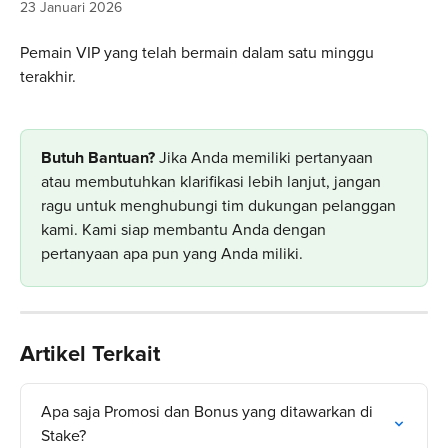
23 Januari 2026
Pemain VIP yang telah bermain dalam satu minggu 
terakhir.
Butuh Bantuan?
 Jika Anda memiliki pertanyaan 
atau membutuhkan klarifikasi lebih lanjut, jangan 
ragu untuk menghubungi tim dukungan pelanggan 
kami. Kami siap membantu Anda dengan 
pertanyaan apa pun yang Anda miliki.
Artikel Terkait
Apa saja Promosi dan Bonus yang ditawarkan di 
Stake?