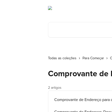
Ir para conteúdo principal
Procurar artigos...
Todas as coleções
Para Começar
C
Comprovante de 
2 artigos
Comprovante de Endereço para o