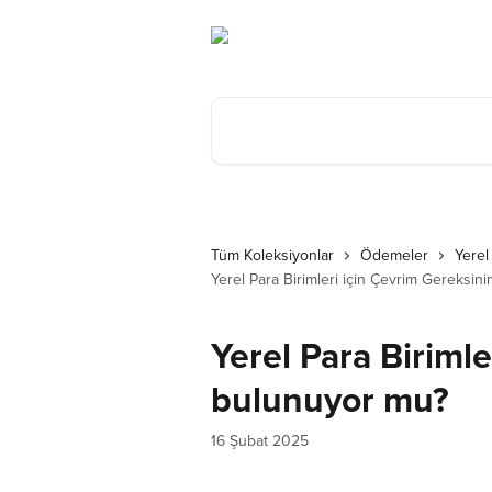
Ana içeriğe geç
Makale ara...
Tüm Koleksiyonlar
Ödemeler
Yerel
Yerel Para Birimleri için Çevrim Gereksin
Yerel Para Biriml
bulunuyor mu?
16 Şubat 2025