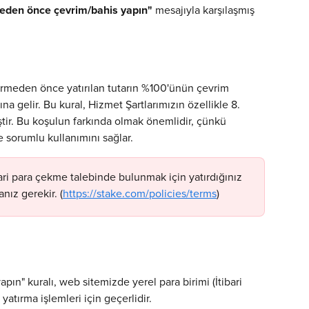
eden önce çevrim/bahis yapın"
 mesajıyla karşılaşmış 
irmeden önce yatırılan tutarın %100'ünün çevrim 
na gelir. Bu kural, Hizmet Şartlarımızın özellikle 8. 
iştir. Bu koşulun farkında olmak önemlidir, çünkü 
 sorumlu kullanımını sağlar.
bari para çekme talebinde bulunmak için yatırdığınız 
nız gerekir. (
https://stake.com/policies/terms
)
n" kuralı, web sitemizde yerel para birimi (İtibari 
yatırma işlemleri için geçerlidir.