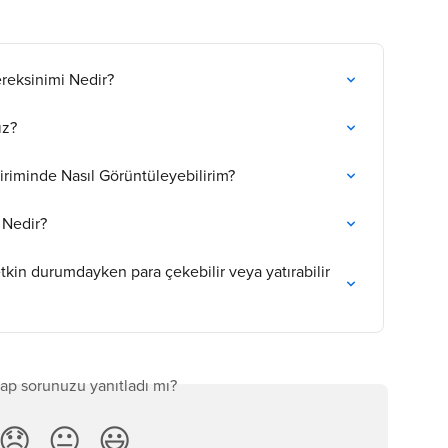
ereksinimi Nedir?
ız?
iriminde Nasıl Görüntüleyebilirim?
 Nedir?
in durumdayken para çekebilir veya yatırabilir 
ap sorunuzu yanıtladı mı?
😞
😐
😃