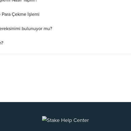
lemi Nasıl Yapılır?
e Para Çekme İşlemi
 Gereksinimi bulunuyor mu?
m?