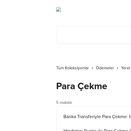
Ana içeriğe geç
Makale ara...
Tüm Koleksiyonlar
Ödemeler
Yerel
Para Çekme
5 makale
Banka Transferiyle Para Çekme: 