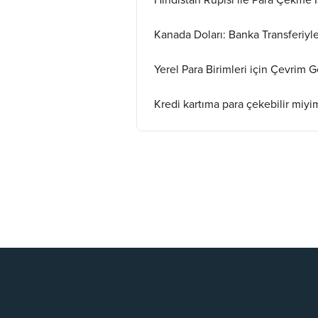
Hindistan Rupisi ile Para Çekme İş
Kanada Doları: Banka Transferiyl
Yerel Para Birimleri için Çevrim
Kredi kartıma para çekebilir miyi