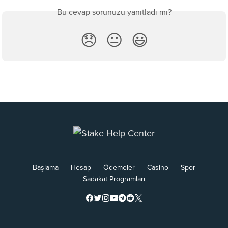
Bu cevap sorunuzu yanıtladı mı?
😞
😐
😃
Başlama
Hesap
Ödemeler
Casino
Spor
Sadakat Programları