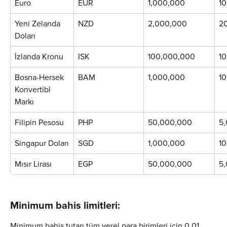
Euro
EUR
1,000,000
1
Yeni Zelanda 
NZD
2,000,000
2
Doları
İzlanda Kronu
ISK
100,000,000
1
Bosna-Hersek 
BAM
1,000,000
1
Konvertibl 
Markı
Filipin Pesosu
PHP
50,000,000
5
Singapur Doları
SGD
1,000,000
1
Mısır Lirası
EGP
50,000,000
5
Minimum bahis limitleri:
Minimum bahis tutarı tüm yerel para birimleri için 0,01 