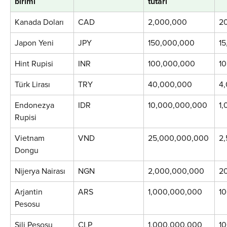
birimi
tutarı
Kanada Doları
CAD
2,000,000
2
Japon Yeni
JPY
150,000,000
1
Hint Rupisi
INR
100,000,000
1
Türk Lirası
TRY
40,000,000
4
Endonezya 
IDR
10,000,000,000
1
Rupisi
Vietnam 
VND
25,000,000,000
2
Dongu
Nijerya Nairası
NGN
2,000,000,000
2
Arjantin 
ARS
1,000,000,000
1
Pesosu
Şili Pesosu
CLP
1,000,000,000
1