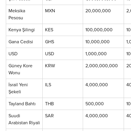
Meksika 
MXN
20,000,000
2
Pesosu
Kenya Şilingi
KES
100,000,000
1
Gana Cedisi
GHS
10,000,000
1
USD
USD
1,000,000
1
Güney Kore 
KRW
2,000,000,000
2
Wonu
İsrail Yeni 
ILS
4,000,000
4
Şekeli
Tayland Bahtı
THB
500,000
1
Suudi 
SAR
4,000,000
4
Arabistan Riyali