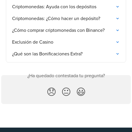
Criptomonedas: Ayuda con los depósitos
Criptomonedas: ¿Cómo hacer un depósito?
¿Cómo comprar criptomonedas con Binance?
Exclusión de Casino
¿Qué son las Bonificaciones Extra?
¿Ha quedado contestada tu pregunta?
😞
😐
😃