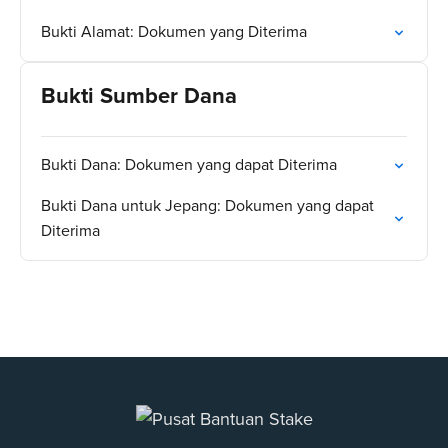
Bukti Alamat: Dokumen yang Diterima
Bukti Sumber Dana
Bukti Dana: Dokumen yang dapat Diterima
Bukti Dana untuk Jepang: Dokumen yang dapat
Diterima