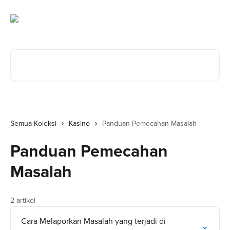
Lewati ke konten utama
Cari artikel...
Semua Koleksi
Kasino
Panduan Pemecahan Masalah
Panduan Pemecahan
Masalah
2 artikel
Cara Melaporkan Masalah yang terjadi di