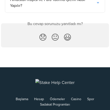
Yapılır?
Bu cevap sorunuzu yanıtladı mı?
😞
😐
😃
Başlama
Hesap
Ödemeler
Casino
Spor
Sadakat Programları