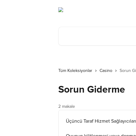
Ana içeriğe geç
Makale ara...
Tüm Koleksiyonlar
Casino
Sorun G
Sorun Giderme
2 makale
Üçüncü Taraf Hizmet Sağlayıcıları il