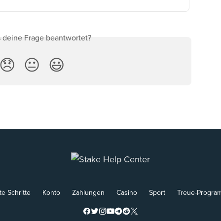
s deine Frage beantwortet?
😞
😐
😃
te Schritte
Konto
Zahlungen
Casino
Sport
Treue-Progra