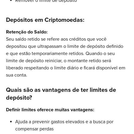
Remover o limite de depósito
Depósitos em Criptomoedas:
Retenção do Saldo:
Seu saldo retido se refere aos créditos que você 
depositou que ultrapassam o limite de depósito definido 
e que estão temporariamente retidos. Quando o seu 
limite de depósito reiniciar, o montante retido será 
liberado respeitando o limite diário e ficará disponível em 
sua conta.
Quais são as vantagens de ter limites de 
depósito?
Definir limites oferece muitas vantagens:
Ajuda a prevenir gastos elevados e a busca por 
compensar perdas