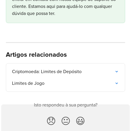
cliente. Estamos aqui para ajudá-lo com qualquer 
dúvida que possa ter.
Artigos relacionados
Criptomoeda: Limites de Depósito
Limites de Jogo
Isto respondeu à sua pergunta?
😞
😐
😃